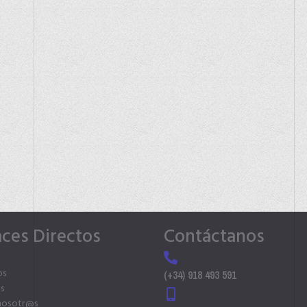
aces Directos
Contáctanos
os
(+34) 918 493 591
s
nosotr@s