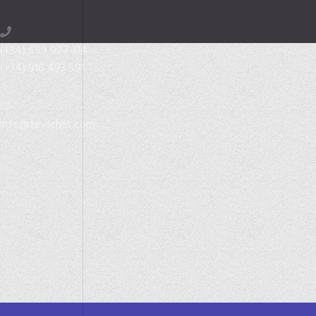
(+34) 659 977 314
(+34) 918 493 591
info@fevilches.com