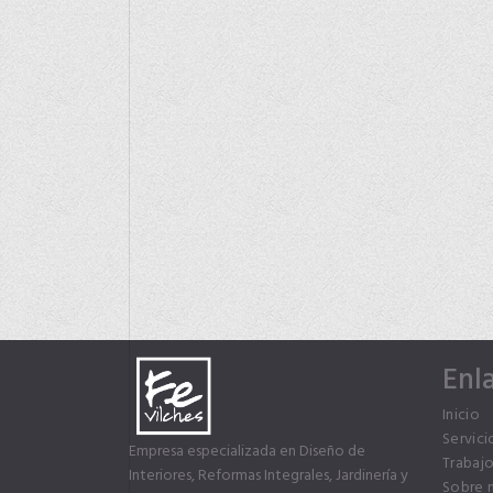
Enl
Inicio
Servici
Empresa especializada en Diseño de
Trabajo
Interiores, Reformas Integrales, Jardinería y
Sobre 