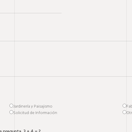
Jardinería y Paisajismo
Fab
Solicitud de Información
Ot
e pregunta, 3 + 4 = ?